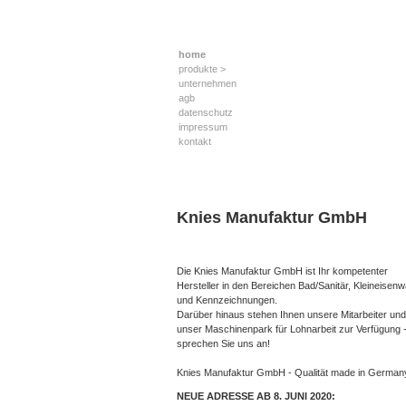
home
produkte >
unternehmen
agb
datenschutz
impressum
kontakt
Knies Manufaktur GmbH
Die Knies Manufaktur GmbH ist Ihr kompetenter
Hersteller in den Bereichen Bad/Sanitär, Kleineisen
und Kennzeichnungen.
Darüber hinaus stehen Ihnen unsere Mitarbeiter und
unser Maschinenpark für Lohnarbeit zur Verfügung 
sprechen Sie uns an!
Knies Manufaktur GmbH - Qualität made in German
NEUE ADRESSE AB 8. JUNI 2020: