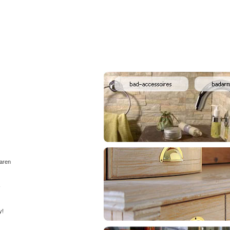
waren
-
y!